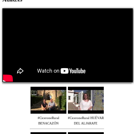
#CiceroneRural
#CiceroneRural HUÉVAR
BENACAZÓN
DEL ALJARAFE