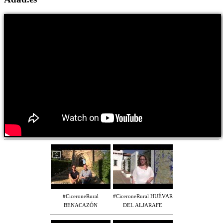
#CiceroneRural
#CiceroneRural HUÉVAR
BENACAZÓN
DEL ALJARAFE