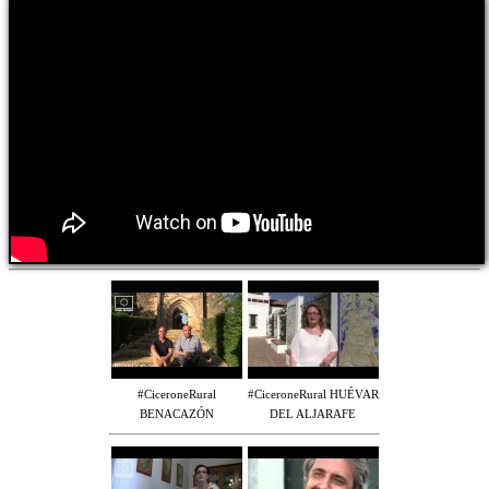
#CiceroneRural
#CiceroneRural HUÉVAR
BENACAZÓN
DEL ALJARAFE