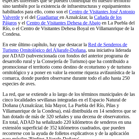
especies diferentes que se pueden contemplar en nuestro territorio
sino también por la existencia de infraestructuras y equipamientos
habilitados para ello, como son el
Centro de Visitantes José Antonio
Valverde
y el del
Guadiamar
en Aznalcázar, la
Cañada de los
Pájaros
y el
Centro de Visitantes Dehesa de Abajo
en La Puebla del
Río, o el Centro de Visitantes Dehesa Boyal en Villamanrique de la
Condesa.
En este último capítulo, hay que destacar la
Red de Senderos de
Turismo Ornitológico del Aljarafe-Doñana
, una iniciativa liderada
por ADAD (subvencionada con fondos del anterior programa de
desarrollo rural y la Consejería de Turismo) que ha contribuido a
promocionar el territorio como destino de ecoturismo y de turismo
ornitológico y a poner en valor la enorme riqueza avifaunística de la
comarca, donde pueden observarse durante todo el año hasta 250
especies de aves.
La red, que se extiende a lo largo de los términos municipales de las
cinco localidades sevillanas integradas en el Espacio Natural de
Doñana (Aznalcázar, Isla Mayor, La Puebla del Río, Pilas y
Villamanrique de la Condesa), está distribuida en 14 senderos que se
han dotado de más de 320 señales y una decena de observatorios.
En total, ADAD ha señalizado 220 kilómetros de senderos en una
extensión superficial de 352 kilómetros cuadrados, que pueden
recorrerse con la ayuda de folletos explicativos y de la aplicación
para móviles 'Birding Aljarafe-Doñana'.