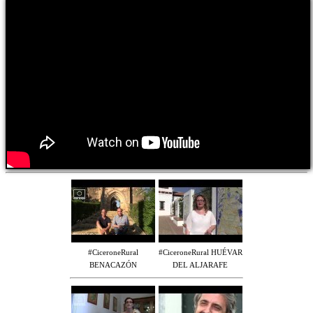
#CiceroneRural
#CiceroneRural HUÉVAR
BENACAZÓN
DEL ALJARAFE