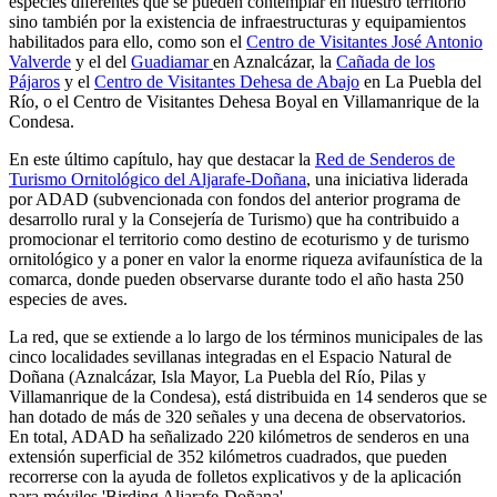
especies diferentes que se pueden contemplar en nuestro territorio
sino también por la existencia de infraestructuras y equipamientos
habilitados para ello, como son el
Centro de Visitantes José Antonio
Valverde
y el del
Guadiamar
en Aznalcázar, la
Cañada de los
Pájaros
y el
Centro de Visitantes Dehesa de Abajo
en La Puebla del
Río, o el Centro de Visitantes Dehesa Boyal en Villamanrique de la
Condesa.
En este último capítulo, hay que destacar la
Red de Senderos de
Turismo Ornitológico del Aljarafe-Doñana
, una iniciativa liderada
por ADAD (subvencionada con fondos del anterior programa de
desarrollo rural y la Consejería de Turismo) que ha contribuido a
promocionar el territorio como destino de ecoturismo y de turismo
ornitológico y a poner en valor la enorme riqueza avifaunística de la
comarca, donde pueden observarse durante todo el año hasta 250
especies de aves.
La red, que se extiende a lo largo de los términos municipales de las
cinco localidades sevillanas integradas en el Espacio Natural de
Doñana (Aznalcázar, Isla Mayor, La Puebla del Río, Pilas y
Villamanrique de la Condesa), está distribuida en 14 senderos que se
han dotado de más de 320 señales y una decena de observatorios.
En total, ADAD ha señalizado 220 kilómetros de senderos en una
extensión superficial de 352 kilómetros cuadrados, que pueden
recorrerse con la ayuda de folletos explicativos y de la aplicación
para móviles 'Birding Aljarafe-Doñana'.