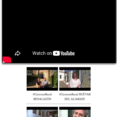
#CiceroneRural
#CiceroneRural HUÉVAR
BENACAZÓN
DEL ALJARAFE