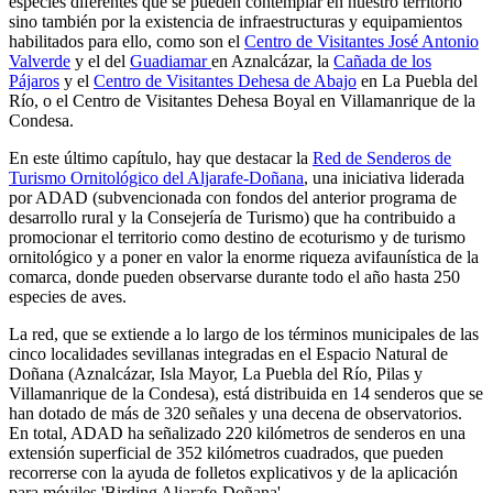
especies diferentes que se pueden contemplar en nuestro territorio
sino también por la existencia de infraestructuras y equipamientos
habilitados para ello, como son el
Centro de Visitantes José Antonio
Valverde
y el del
Guadiamar
en Aznalcázar, la
Cañada de los
Pájaros
y el
Centro de Visitantes Dehesa de Abajo
en La Puebla del
Río, o el Centro de Visitantes Dehesa Boyal en Villamanrique de la
Condesa.
En este último capítulo, hay que destacar la
Red de Senderos de
Turismo Ornitológico del Aljarafe-Doñana
, una iniciativa liderada
por ADAD (subvencionada con fondos del anterior programa de
desarrollo rural y la Consejería de Turismo) que ha contribuido a
promocionar el territorio como destino de ecoturismo y de turismo
ornitológico y a poner en valor la enorme riqueza avifaunística de la
comarca, donde pueden observarse durante todo el año hasta 250
especies de aves.
La red, que se extiende a lo largo de los términos municipales de las
cinco localidades sevillanas integradas en el Espacio Natural de
Doñana (Aznalcázar, Isla Mayor, La Puebla del Río, Pilas y
Villamanrique de la Condesa), está distribuida en 14 senderos que se
han dotado de más de 320 señales y una decena de observatorios.
En total, ADAD ha señalizado 220 kilómetros de senderos en una
extensión superficial de 352 kilómetros cuadrados, que pueden
recorrerse con la ayuda de folletos explicativos y de la aplicación
para móviles 'Birding Aljarafe-Doñana'.